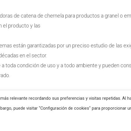
tadoras de catena de chernela para productos a granel o e
n el producto y las
istemas están garantizadas por un preciso estudio de las e
décadas en el sector.
 a toda condición de uso y a todo ambiente y pueden cons
vado.
 más relevante recordando sus preferencias y visitas repetidas. Al h
mbargo, puede visitar "Configuración de cookies" para proporcionar u
cy
-
Powered by Propaganda3