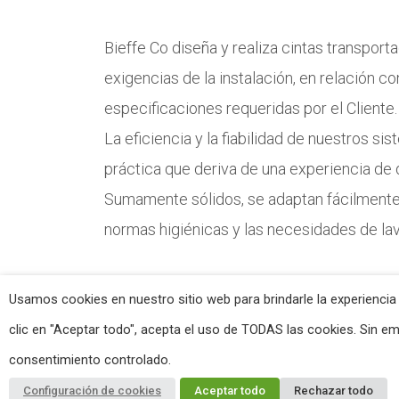
Bieffe Co diseña y realiza cintas transpor
exigencias de la instalación, en relación co
especificaciones requeridas por el Cliente.
La eficiencia y la fiabilidad de nuestros s
práctica que deriva de una experiencia de 
Sumamente sólidos, se adaptan fácilmente
normas higiénicas y las necesidades de la
Usamos cookies en nuestro sitio web para brindarle la experiencia
clic en "Aceptar todo", acepta el uso de TODAS las cookies. Sin e
consentimiento controlado.
Bieffe Co - P.IVA: 01355360056 -
Privacy Policy
-
Cookie Poli
Configuración de cookies
Aceptar todo
Rechazar todo