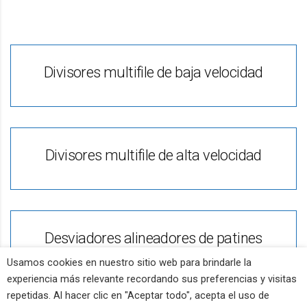
Divisores multifile de baja velocidad
Divisores multifile de alta velocidad
Desviadores alineadores de patines
Usamos cookies en nuestro sitio web para brindarle la
experiencia más relevante recordando sus preferencias y visitas
repetidas. Al hacer clic en "Aceptar todo", acepta el uso de
Bieffe Co - P.IVA: 01355360056 -
Privacy Policy
-
Cookie Policy
-
Powered by