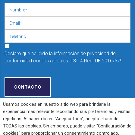
Declaro que he leído la información de privacidad de
conformidad con los artículos. 13-14 Reg. UE 2016/679
CONTACTO
Usamos cookies en nuestro sitio web para brindarle la
experiencia más relevante recordando sus preferencias y visitas
repetidas. Al hacer clic en "Aceptar todo", acepta el uso de
Bieffe Co - P.IVA: 01355360056 -
Privacy Policy
-
Cookie Policy
-
Powered by
TODAS las cookies. Sin embargo, puede visitar "Configuración de
Propaganda3
cookies" para proporcionar un consentimiento controlado.