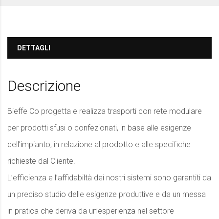
DETTAGLI
Descrizione
Bieffe Co progetta e realizza trasporti con rete modulare
per prodotti sfusi o confezionati, in base alle esigenze
dell’impianto, in relazione al prodotto e alle specifiche
richieste dal Cliente.
L’efficienza e l’affidabiltà dei nostri sistemi sono garantiti da
un preciso studio delle esigenze produttive e da un messa
in pratica che deriva da un’esperienza nel settore