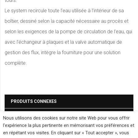
tours.
Le system recircule toute l’eau utilisée à l’intérieur de sa
boîtier, dessiné selon la capacité nécessaire au procès et
selon les exigences de la pompe de circulation de l’eau, qui
avec l’échangeur à plaques et la valve automatique de
gestion des flux, intègre la fourniture pour une solution
complète.
PRODUITS CONNEXES
INFORMATIONS
Nous utilisons des cookies sur notre site Web pour vous offrir
l'expérience la plus pertinente en mémorisant vos préférences et
en répétant vos visites. En cliquant sur « Tout accepter », vous